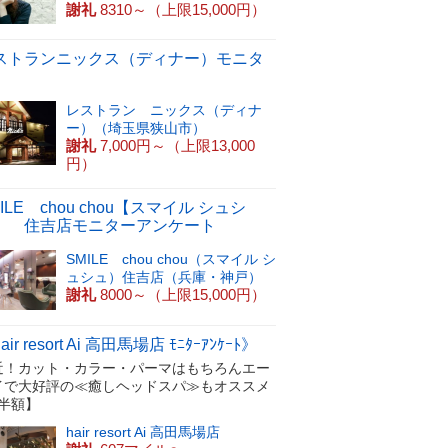
謝礼
8310～（上限15,000円）
ストランニックス（ディナー）モニタ
レストラン ニックス（ディナ
ー）（埼玉県狭山市）
謝礼
7,000円～（上限13,000
円）
ILE chou chou【スマイル シュシ
】 住吉店モニターアンケート
SMILE chou chou（スマイル シ
ュシュ）住吉店（兵庫・神戸）
謝礼
8000～（上限15,000円）
air resort Ai 高田馬場店 ﾓﾆﾀｰｱﾝｹｰﾄ》
近！カット・カラー・パーマはもちろんエー
イで大好評の≪癒しヘッドスパ≫もオススメ
【半額】
hair resort Ai 高田馬場店