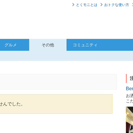
とくモニとは
おトクな使い方
グルメ
その他
コミュニティ
Be
お
こ
せんでした。