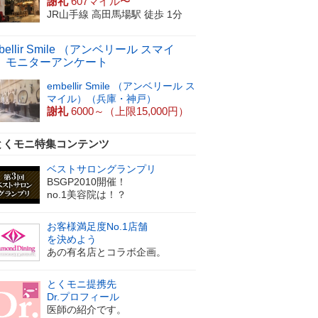
謝礼
607マイル〜
JR山手線 高田馬場駅 徒歩 1分
bellir Smile （アンベリール スマイ
）モニターアンケート
embellir Smile （アンベリール ス
マイル）（兵庫・神戸）
謝礼
6000～（上限15,000円）
とくモニ特集コンテンツ
ベストサロングランプリ
BSGP2010開催！
no.1美容院は！？
お客様満足度No.1店舗
を決めよう
あの有名店とコラボ企画。
とくモニ提携先
Dr.プロフィール
医師の紹介です。