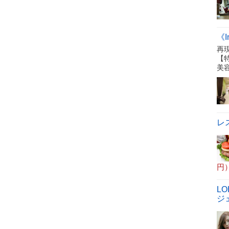
《I
再
【
美
レ
円
LO
ジ