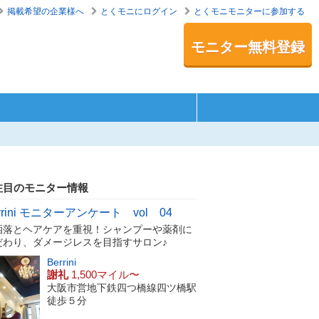
掲載希望の企業様へ
とくモニにログイン
とくモニモニターに参加する
モニター無料登録
注目のモニター情報
rrini モニターアンケート vol 04
洒落とヘアケアを重視！シャンプーや薬剤に
だわり、ダメージレスを目指すサロン♪
Berrini
謝礼
1,500マイル〜
大阪市営地下鉄四つ橋線四ツ橋駅
徒歩５分