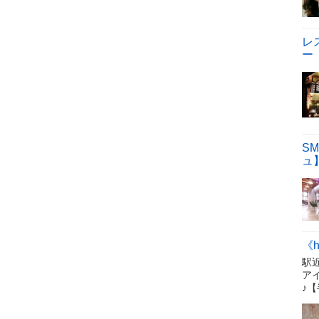
レ
ー
SM
ュ
《h
駅
ア
♪