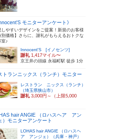
nnocent'S モニターアンケート》
現しやすいデザインをご提案！新規のお客様
特別価格】さらに、謝礼がもらえるおトクな
容室♪
Innocent'S [イノセンツ]
謝礼
1,417マイル〜
京王井の頭線 永福町駅 徒歩 1分
ストランニックス（ランチ）モニター
レストラン ニックス（ランチ）
（埼玉県狭山市）
謝礼
3,000円～（上限5,000
）
HAS hair ANGIE （ロハスヘア アン
ェ）モニターアンケート
LOHAS hair ANGIE （ロハスヘ
ア アンジェ）（兵庫・神戸）