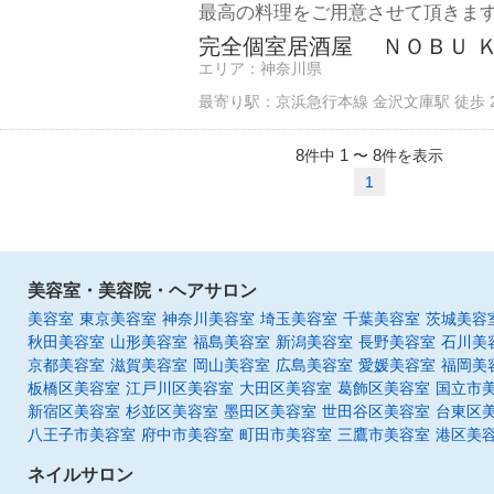
最高の料理をご用意させて頂きま
完全個室居酒屋 ＮＯＢＵ Ｋ
エリア：
神奈川県
最寄り駅：
京浜急行本線 金沢文庫駅 徒歩 
8
1
8
件中
〜
件を表示
1
美容室・美容院・ヘアサロン
美容室
東京美容室
神奈川美容室
埼玉美容室
千葉美容室
茨城美容
秋田美容室
山形美容室
福島美容室
新潟美容室
長野美容室
石川美
京都美容室
滋賀美容室
岡山美容室
広島美容室
愛媛美容室
福岡美
板橋区美容室
江戸川区美容室
大田区美容室
葛飾区美容室
国立市
新宿区美容室
杉並区美容室
墨田区美容室
世田谷区美容室
台東区
八王子市美容室
府中市美容室
町田市美容室
三鷹市美容室
港区美
ネイルサロン