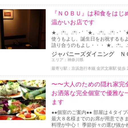
『ＮＯＢＵ』は和食をはじ
温かいお店です
★。:*:。.:*:・'゜★。.:*:。.:*:・'
使うもよし、誕生日をお祝するも
語り合うのもよし・・・ ★。:*:。.:*:・
ジャパニーズダイニング ＮＯ
エリア：
神奈川県
最寄り駅：
京浜急行本線 金沢文庫駅 徒歩 
〜〜大人のための隠れ家完
お洒落な完全個室で優雅な
ます
●●個室のご案内●● 部屋は４タイ
最大８名様までのお席が用意できま
料理が中心！ 季節折々の選び抜か