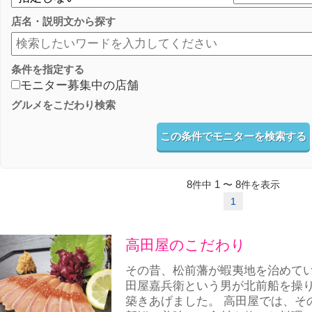
店名・説明文から探す
条件を指定する
モニター募集中の店舗
グルメをこだわり検索
この条件でモニターを検索する
8
1
8
件中
〜
件を表示
1
高田屋のこだわり
その昔、松前藩が蝦夷地を治めて
田屋嘉兵衛という男が北前船を操
築きあげました。 高田屋では、そ