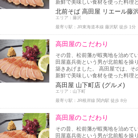
新鮮で美味しい食材を使った料理と
北前そば 高田屋 リエール藤沢
エリア：
藤沢
最寄り駅：
JR東海道本線 藤沢駅 徒歩 1分
高田屋のこだわり
その昔、松前藩が蝦夷地を治めて
田屋嘉兵衛という男が北前船を操
築きあげました。 高田屋では、そ
新鮮で美味しい食材を使った料理と
高田屋 山下町店 (グルメ)
エリア：
山下町
最寄り駅：
JR根岸線 関内駅 徒歩 8分
高田屋のこだわり
その昔、松前藩が蝦夷地を治めて
田屋嘉兵衛という男が北前船を操