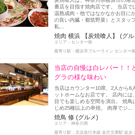
炭焼喰人は、神奈川県横浜市の港
番店を目指す焼肉店です。 当店で
温熟成肉・他ではなかなかお目に
の良い内臓・都筑野菜）とスタッ
私...
焼肉 横浜 【炭焼喰人】 (グル
エリア：
センター南
最寄り駅：
横浜市ブルーライン センター南駅
当店の自慢は白レバー！！
グラの様な味わい
当店はカウンター10席、2人から
ットホームなお店です。 店内には
目でも楽しめる空間を演出。 焼鳥
じめ25種以上の串焼。 肉厚でジ...
焼鳥 修 (グルメ)
エリア：
神奈川県
最寄り駅：
京浜急行本線 金沢文庫駅 徒歩 