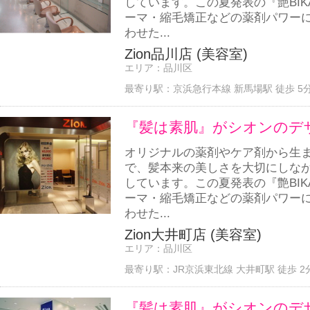
しています。この夏発表の『艶BI
ーマ・縮毛矯正などの薬剤パワー
わせた...
Zion品川店 (美容室)
エリア：
品川区
最寄り駅：
京浜急行本線 新馬場駅 徒歩 5
『髪は素肌』がシオンのデ
オリジナルの薬剤やケア剤から生
で、髪本来の美しさを大切にしな
しています。この夏発表の『艶BI
ーマ・縮毛矯正などの薬剤パワー
わせた...
Zion大井町店 (美容室)
エリア：
品川区
最寄り駅：
JR京浜東北線 大井町駅 徒歩 2
『髪は素肌』がシオンのデ