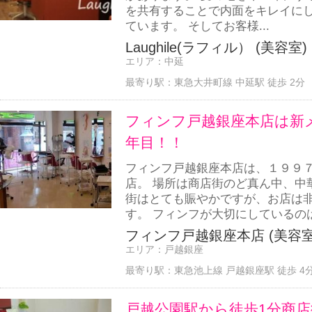
を共有することで内面をキレイに
ています。 そしてお客様...
Laughile(ラフィル） (美容室)
エリア：
中延
最寄り駅：
東急大井町線 中延駅 徒歩 2分
フィンフ戸越銀座本店は新
年目！！
フィンフ戸越銀座本店は、１９９７
店。 場所は商店街のど真ん中、中
街はとても賑やかですが、お店は
す。 フィンフが大切にしているのは
フィンフ戸越銀座本店 (美容室
エリア：
戸越銀座
最寄り駅：
東急池上線 戸越銀座駅 徒歩 4
戸越公園駅から徒歩1分商