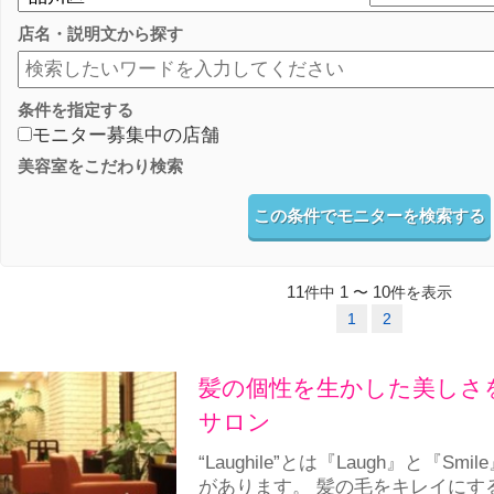
店名・説明文から探す
条件を指定する
モニター募集中の店舗
美容室をこだわり検索
この条件でモニターを検索する
11
1
10
件中
〜
件を表示
1
2
髪の個性を生かした美しさ
サロン
“Laughile”とは『Laugh』と『S
があります。 髪の毛をキレイにす