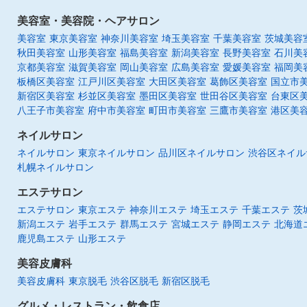
美容室・美容院・ヘアサロン
美容室
東京美容室
神奈川美容室
埼玉美容室
千葉美容室
茨城美容
秋田美容室
山形美容室
福島美容室
新潟美容室
長野美容室
石川美
京都美容室
滋賀美容室
岡山美容室
広島美容室
愛媛美容室
福岡美
板橋区美容室
江戸川区美容室
大田区美容室
葛飾区美容室
国立市
新宿区美容室
杉並区美容室
墨田区美容室
世田谷区美容室
台東区
八王子市美容室
府中市美容室
町田市美容室
三鷹市美容室
港区美
ネイルサロン
ネイルサロン
東京ネイルサロン
品川区ネイルサロン
渋谷区ネイル
札幌ネイルサロン
エステサロン
エステサロン
東京エステ
神奈川エステ
埼玉エステ
千葉エステ
茨
新潟エステ
岩手エステ
群馬エステ
宮城エステ
静岡エステ
北海道
鹿児島エステ
山形エステ
美容皮膚科
美容皮膚科
東京脱毛
渋谷区脱毛
新宿区脱毛
グルメ・レストラン・飲食店