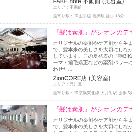
FAKE note 不動前 (美容室)
エリア：
不動前
最寄り駅：
JR山手線 目黒駅 徒歩 18分
『髪は素肌』がシオンのデ
オリジナルの薬剤やケア剤から生
で、髪本来の美しさを大切にしな
しています。この夏発表の『艶BI
ーマ・縮毛矯正などの薬剤パワー
わせた...
ZionCORE店 (美容室)
エリア：
品川区
最寄り駅：
JR京浜東北線 大井町駅 徒歩 5
『髪は素肌』がシオンのデ
オリジナルの薬剤やケア剤から生
で、髪本来の美しさを大切にしな