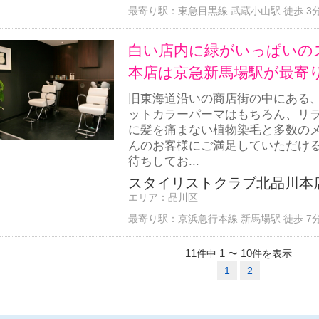
最寄り駅：
東急目黒線 武蔵小山駅 徒歩 3
白い店内に緑がいっぱいの
本店は京急新馬場駅が最寄
旧東海道沿いの商店街の中にある
ットカラーパーマはもちろん、リ
に髪を痛まない植物染毛と多数の
んのお客様にご満足していただけ
待ちしてお...
スタイリストクラブ北品川本店
エリア：
品川区
最寄り駅：
京浜急行本線 新馬場駅 徒歩 7
11
1
10
件中
〜
件を表示
1
2