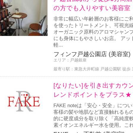
の方でも入りやすい美容室
非常に幅広い年齢層のお客様にご
を使ったトリートメント、可視光
オーガニック原料のアロマシャン
にも身体にもやさしいお店。 アッ
軽...
フィンフ戸越公園店 (美容室)
エリア：
戸越銀座
最寄り駅：
東急大井町線 戸越公園駅 徒歩 
[なりたい]を引き出すカウ
レンドポイントをプラス★
FAKE noteは「安心・安全」に
客様の髪や地肌など直接触れるも
的に硬度成分を取り除く「高純度
素イオンエネルギー水を使用。これに